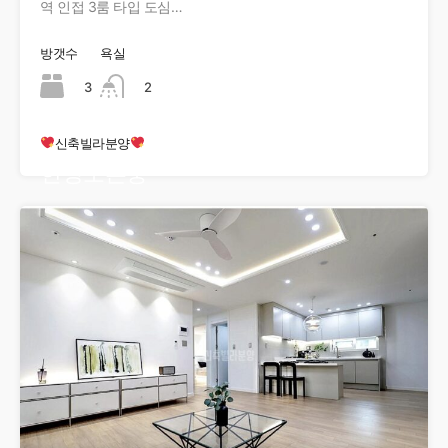
역 인접 3룸 타입 도심…
방갯수
욕실
3
2
신축빌라분양
현장오픈중