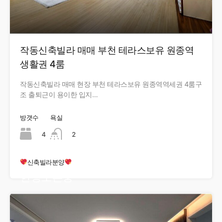
작동신축빌라 매매 부천 테라스보유 원종역
생활권 4룸
작동신축빌라 매매 현장 부천 테라스보유 원종역역세권 4룸구
조 출퇴근이 용이한 입지…
방갯수
욕실
4
2
신축빌라분양
현장오픈중