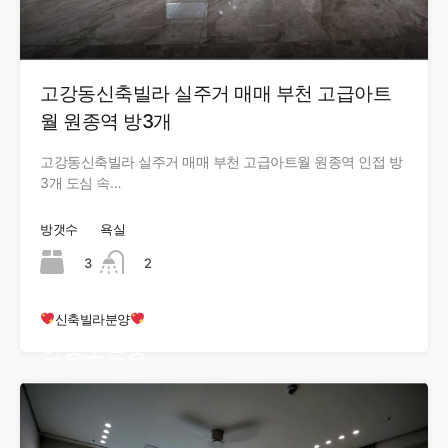
고강동신축빌라 실주거 매매 부천 고급아트
월 원종역 방3개
고강동신축빌라 실주거 매매 부천 고급아트월 원종역 인접 방
3개 도심 속…
방갯수
욕실
3
2
신축빌라분양
현장오픈중