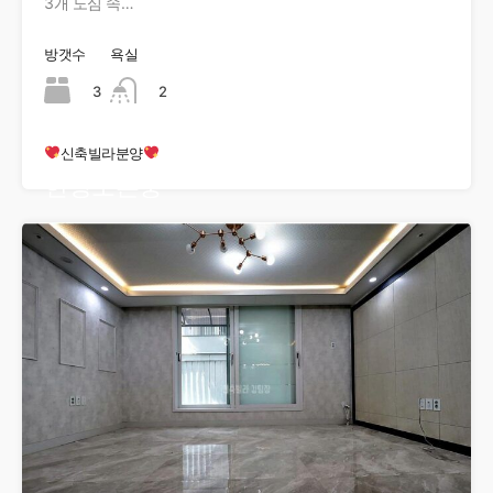
3개 도심 속…
방갯수
욕실
3
2
신축빌라분양
현장오픈중