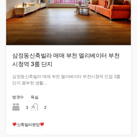
삼정동신축빌라 매매 부천 엘리베이터 부천
시청역 3룸 단지
삼정동신축빌라 매매 부천 엘리베이터 부천시청역 인접 3룸
단지 풍부한 생활…
방갯수
욕실
3
2
신축빌라분양
현장오픈중