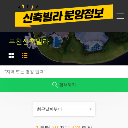
부천신축빌라
검색하기
최근날짜부터
1
부터
20
전체
313
현장