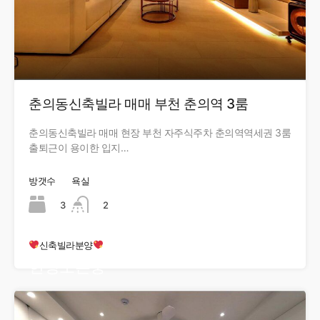
춘의동신축빌라 매매 부천 춘의역 3룸
춘의동신축빌라 매매 현장 부천 자주식주차 춘의역역세권 3룸
출퇴근이 용이한 입지…
방갯수
욕실
3
2
신축빌라분양
현장오픈중