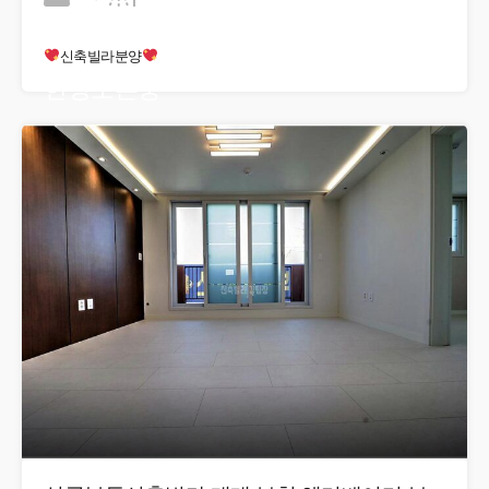
신축빌라분양
현장오픈중