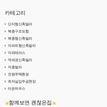
카테고리
단지형신축빌라
복층구조포함
복층형신축빌라
아파트형신축빌라
야외테라스
역세권신축빌라
저층빌라
전원주택환경
최저실입주금현장
타운하우스
함께보면 괜찮은집