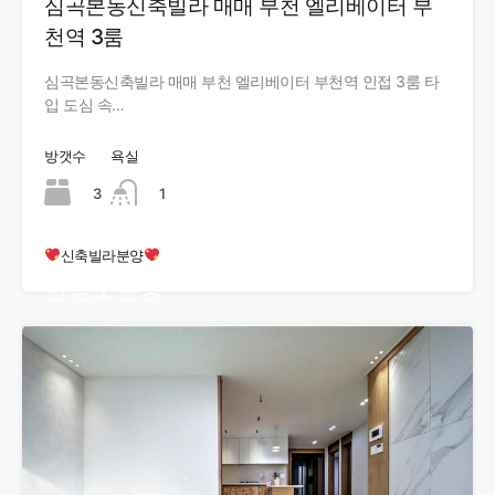
심곡본동신축빌라 매매 부천 엘리베이터 부
천역 3룸
심곡본동신축빌라 매매 부천 엘리베이터 부천역 인접 3룸 타
입 도심 속…
방갯수
욕실
3
1
신축빌라분양
현장오픈중