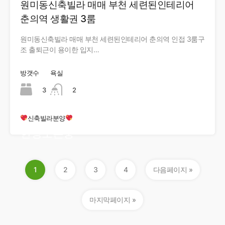
원미동신축빌라 매매 부천 세련된인테리어
춘의역 생활권 3룸
원미동신축빌라 매매 부천 세련된인테리어 춘의역 인접 3룸구
조 출퇴근이 용이한 입지…
방갯수
욕실
3
2
신축빌라분양
현장오픈중
1
2
3
4
다음페이지 »
마지막페이지 »