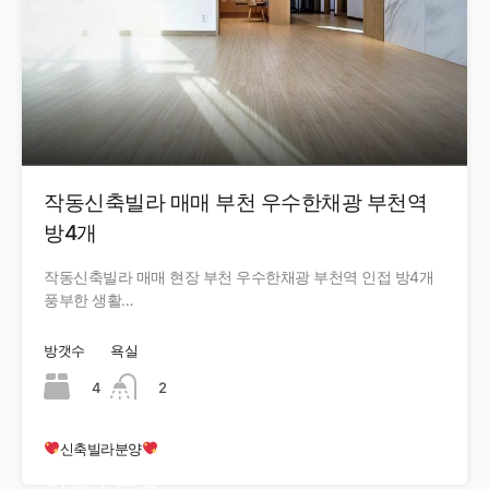
작동신축빌라 매매 부천 우수한채광 부천역
방4개
작동신축빌라 매매 현장 부천 우수한채광 부천역 인접 방4개
풍부한 생활…
방갯수
욕실
4
2
신축빌라분양
현장오픈중