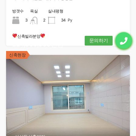
방갯수
욕실
실내평형
3
2
34
Py
신축빌라분양
224,000,000만원
신축현장