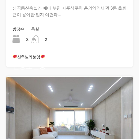
심곡동신축빌라 매매 부천 자주식주차 춘의역역세권 3룸 출퇴
근이 용이한 입지 여건과…
방갯수
욕실
3
2
신축빌라분양
현장오픈중