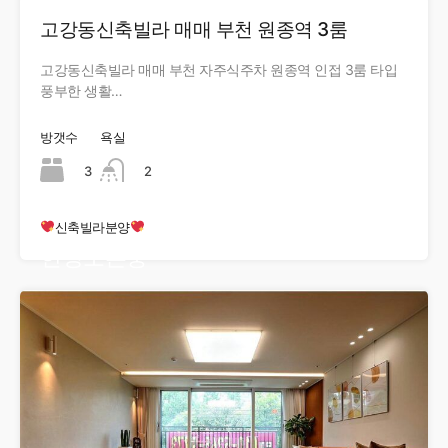
고강동신축빌라 매매 부천 원종역 3룸
고강동신축빌라 매매 부천 자주식주차 원종역 인접 3룸 타입
풍부한 생활…
방갯수
욕실
3
2
신축빌라분양
현장오픈중