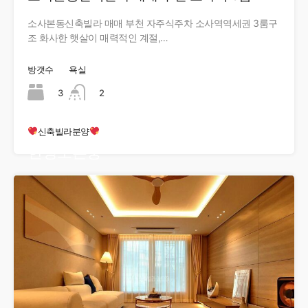
소사본동신축빌라 매매 부천 자주식주차 소사역역세권 3룸구
조 화사한 햇살이 매력적인 계절,…
방갯수
욕실
3
2
신축빌라분양
현장오픈중