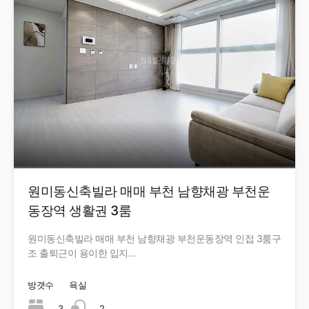
원미동신축빌라 매매 부천 남향채광 부천운
동장역 생활권 3룸
원미동신축빌라 매매 부천 남향채광 부천운동장역 인접 3룸구
조 출퇴근이 용이한 입지…
방갯수
욕실
3
2