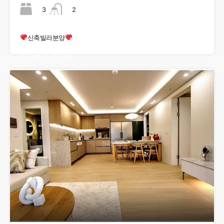
3
2
신축빌라분양
현장오픈중