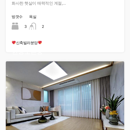
화사한 햇살이 매력적인 계절,…
방갯수
욕실
3
2
신축빌라분양
현장오픈중