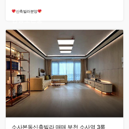
신축빌라분양
현장오픈중
소사본동신축빌라 매매 부천 소사역 3룸