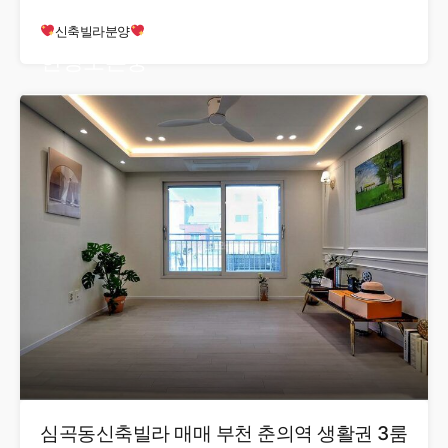
신축빌라분양
현장오픈중
심곡동신축빌라 매매 부천 춘의역 생활권 3룸