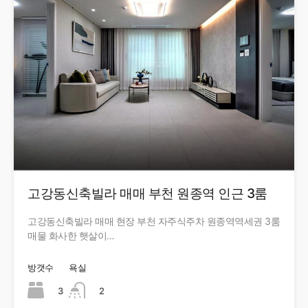
고강동신축빌라 매매 부천 원종역 인근 3룸
고강동신축빌라 매매 현장 부천 자주식주차 원종역역세권 3룸
매물 화사한 햇살이…
방갯수
욕실
3
2