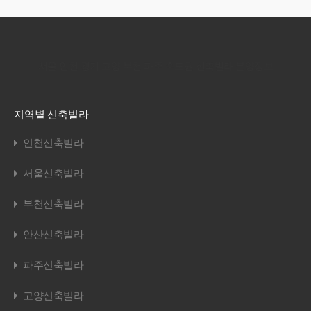
서울 인천 경기 고양 부천 파주 수도권 신축빌라 분양정보
지역별 신축빌라
인천신축빌라
서울신축빌라
부천신축빌라
안산신축빌라
파주신축빌라
고양신축빌라