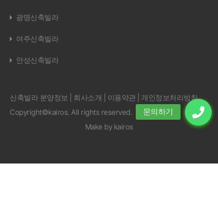
광명신축빌라
여주신축빌라
안성신축빌라
신축빌라 분양정보 |
회사소개
|
이용약관
|
개인정보처리방침
Copyright©kairos. All rights reserved.
Make by
kairos
상호명
: 신축빌라분양센터
대표자
: 김남준
사업자번호
: 898-95-00311
주소
: 인천 서구 경서로31번길 47
전화
: 01047895816
이메일
: misonamjun@gmail.com