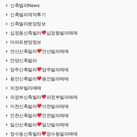
신축빌라News
신축빌라계약후기
신축빌라분양정보
십정동신축빌라
십정동빌라매매
아파트분양정보
안산신축빌라
안산빌라매매
안양신축빌라
양주신축빌라
양주빌라매매
용인신축빌라
용인빌라매매
의정부빌라매매
의정부신축빌라
의정부빌라매매
이천신축빌라
이천빌라매매
인천신축빌라
인천빌라매매
일산신축빌라
일산빌라매매
장수동신축빌라
장수동빌라매매