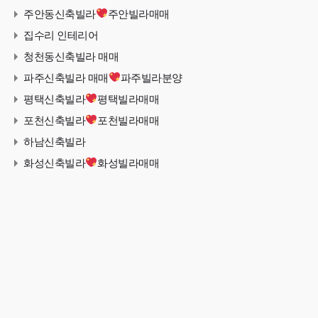
주안동신축빌라
주안빌라매매
집수리 인테리어
청천동신축빌라 매매
파주신축빌라 매매
파주빌라분양
평택신축빌라
평택빌라매매
포천신축빌라
포천빌라매매
하남신축빌라
화성신축빌라
화성빌라매매