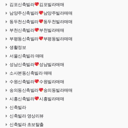
김포신축빌라
김포빌라매매
남양주신축빌라
남양주빌라매매
동두천신축빌라
동두천빌라매매
부천신축빌라
부천빌라매매
부평동신축빌라
부평동빌라매매
생활정보
서울신축빌라 매매
성남신축빌라
성남빌라매매
소사본동신축빌라 매매
수원신축빌라
수원빌라매매
숭의동신축빌라
숭의동빌라매매
시흥신축빌라
시흥빌라매매
신축빌라
신축빌라 영상리뷰
신축빌라 초보탈출