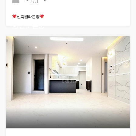
신축빌라분양
현장오픈중