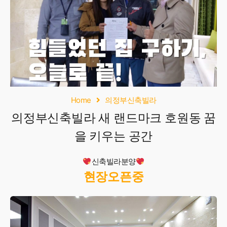
Home
의정부신축빌라
의정부신축빌라 새 랜드마크 호원동 꿈
을 키우는 공간
신축빌라분양
현장오픈중