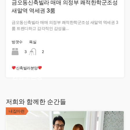
금오동신축빌라 매매 의정부 쾌적한학군조성
새말역 역세권 3룸
금오동신축빌라 매매 의정부 쾌적한학군조성 새말역 역세권 3
룸 트렌디하고 감각적인 감성을…
방갯수
욕실
3
2
신축빌라분양
현장오픈중
저희와 함께한 순간들
내집마련