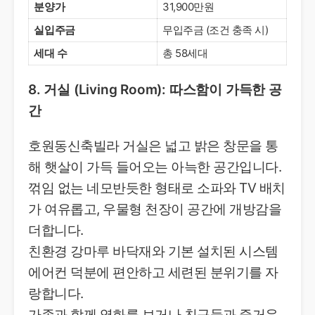
분양가
31,900만원
실입주금
무입주금 (조건 충족 시)
세대 수
총 58세대
8. 거실 (Living Room): 따스함이 가득한 공
간
호원동신축빌라 거실은 넓고 밝은 창문을 통
해 햇살이 가득 들어오는 아늑한 공간입니다.
꺾임 없는 네모반듯한 형태로 소파와 TV 배치
가 여유롭고, 우물형 천장이 공간에 개방감을
더합니다.
친환경 강마루 바닥재와 기본 설치된 시스템
에어컨 덕분에 편안하고 세련된 분위기를 자
랑합니다.
가족과 함께 영화를 보거나 친구들과 즐거운