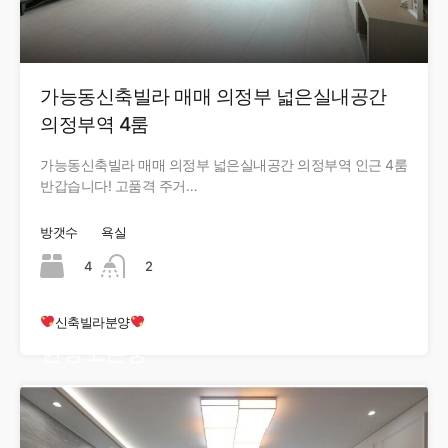
가능동신축빌라 매매 의정부 넓은실내공간
의정부역 4룸
가능동신축빌라 매매 의정부 넓은실내공간 의정부역 인근 4룸
반갑습니다! 고품격 주거…
방갯수
욕실
4
2
신축빌라분양
현장오픈중