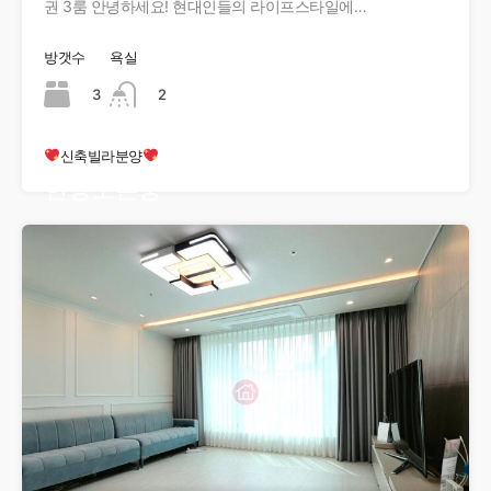
권 3룸 안녕하세요! 현대인들의 라이프스타일에…
방갯수
욕실
3
2
신축빌라분양
현장오픈중