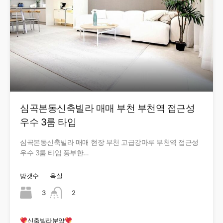
심곡본동신축빌라 매매 부천 부천역 접근성
우수 3룸 타입
심곡본동신축빌라 매매 현장 부천 고급강마루 부천역 접근성
우수 3룸 타입 풍부한…
방갯수
욕실
3
2
신축빌라분양