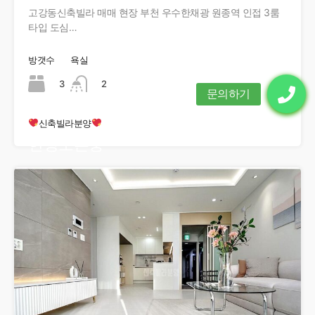
고강동신축빌라 매매 현장 부천 우수한채광 원종역 인접 3룸
타입 도심…
방갯수
욕실
3
2
신축빌라분양
현장오픈중