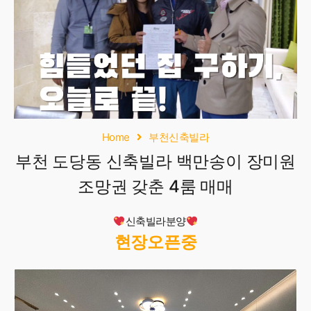
Home
부천신축빌라
부천 도당동 신축빌라 백만송이 장미원
조망권 갖춘 4룸 매매
신축빌라분양
현장오픈중