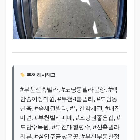
추천 해시태그
#부천신축빌라, #도당동빌라분양, #백
만송이장미원, #부천4룸빌라, #도당동
신축, #숲세권빌라, #부천학세권, #내집
마련, #부천빌라매매, #조망권좋은집, #
도당수목원, #부천대형평수, #신축빌라
리뷰, #실입주금낮은곳, #부천부동산정