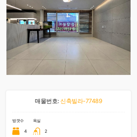
매물번호:
신축빌라-77489
방갯수
욕실
4
2