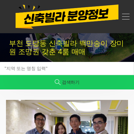
부천 도당동 신축빌라 백만송이 장미
원 조망권 갖춘 4룸 매매
검색하기