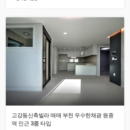
현장오픈중
고강동신축빌라 매매 부천 우수한채광 원종
역 인근 3룸 타입