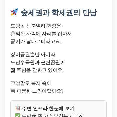
숲세권과 학세권의 만남
도당동 신축빌라 현장은
춘의산 자락에 자리를 잡아서
공기가 남다르더라고요.
장미공원뿐만 아니라
도당수목원과 근린공원이
집 주변을 감싸고 있어요.
그야말로 녹지 속에
폭 파묻힌 느낌이랄까요?
주변 인프라 한눈에 보기
도당초·중·고 & 부천북고 밀집