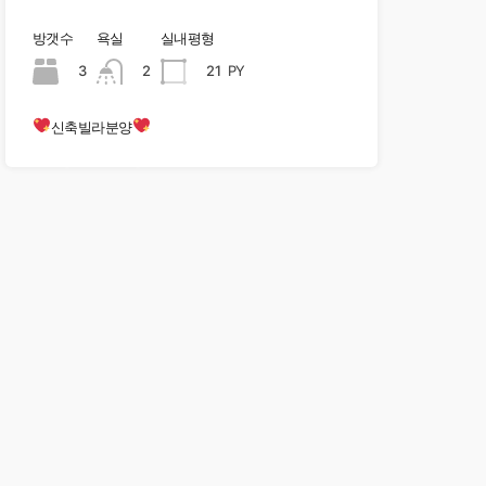
방갯수
욕실
실내평형
3
2
21
PY
신축빌라분양
현장오픈중