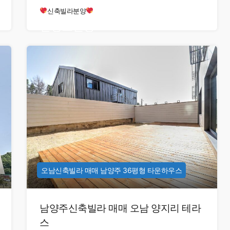
신축빌라분양
현장오픈중
오남신축빌라 매매 남양주 36평형 타운하우스
남양주신축빌라 매매 오남 양지리 테라
스