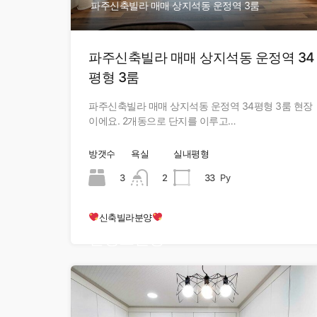
파주신축빌라 매매 상지석동 운정역 3룸
파주신축빌라 매매 상지석동 운정역 34
평형 3룸
파주신축빌라 매매 상지석동 운정역 34평형 3룸 현장
이에요. 2개동으로 단지를 이루고…
방갯수
욕실
실내평형
3
2
33
Py
신축빌라분양
현장오픈중