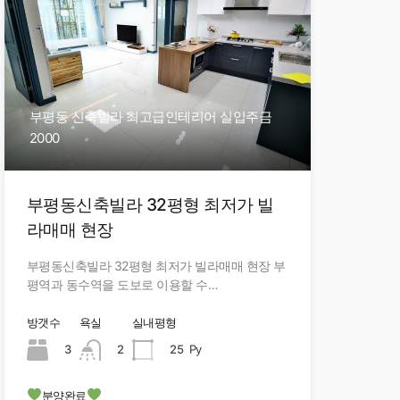
부평동 신축빌라 최고급인테리어 실입주금
2000
부평동신축빌라 32평형 최저가 빌
라매매 현장
부평동신축빌라 32평형 최저가 빌라매매 현장 부
평역과 동수역을 도보로 이용할 수…
방갯수
욕실
실내평형
3
2
25
Py
분양완료