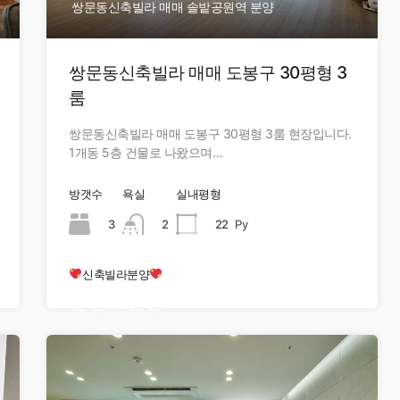
쌍문동신축빌라 매매 솔밭공원역 분양
쌍문동신축빌라 매매 도봉구 30평형 3
룸
쌍문동신축빌라 매매 도봉구 30평형 3룸 현장입니다.
1개동 5층 건물로 나왔으며…
방갯수
욕실
실내평형
3
2
22
Py
신축빌라분양
현장오픈중