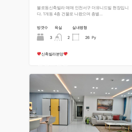
불로동신축빌라 매매 인천서구 더유니드빌 현장입니
다. 1개동 4층 건물로 나왔으며 층별…
방갯수
욕실
실내평형
3
2
26
Py
신축빌라분양
현장오픈중