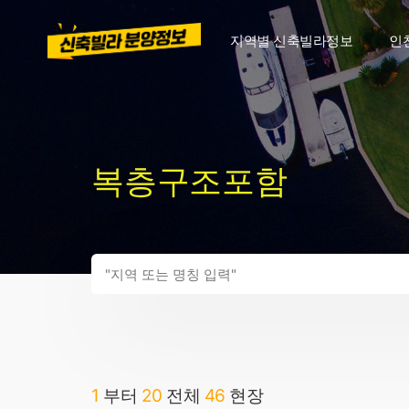
지역별 신축빌라정보
인
복층구조포함
1
부터
20
전체
46
현장