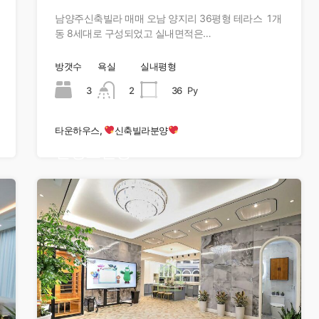
남양주신축빌라 매매 오남 양지리 36평형 테라스 1개
동 8세대로 구성되었고 실내면적은…
방갯수
욕실
실내평형
3
2
36
Py
타운하우스,
신축빌라분양
현장오픈중