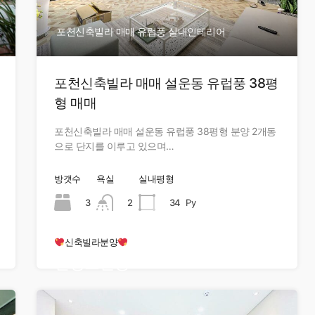
포천신축빌라 매매 유럽풍 실내인테리어
포천신축빌라 매매 설운동 유럽풍 38평
형 매매
포천신축빌라 매매 설운동 유럽풍 38평형 분양 2개동
으로 단지를 이루고 있으며…
방갯수
욕실
실내평형
3
2
34
Py
신축빌라분양
현장오픈중