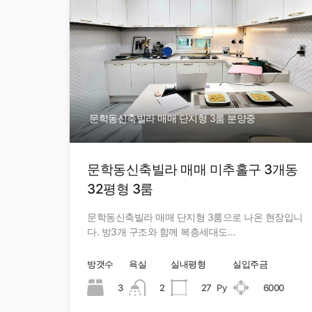
문학동신축빌라 매매 단지형 3룸 분양중
문학동신축빌라 매매 미추홀구 3개동
32평형 3룸
문학동신축빌라 매매 단지형 3룸으로 나온 현장입니
다. 방3개 구조와 함께 복층세대도…
방갯수
욕실
실내평형
실입주금
3
2
27
Py
6000