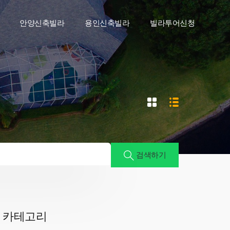
안양신축빌라
용인신축빌라
빌라투어신청
검색하기
카테고리