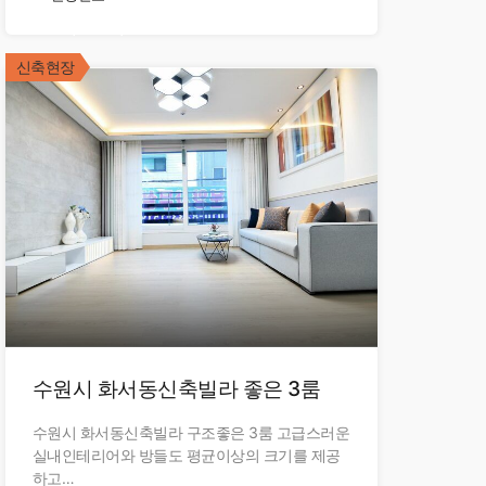
183,000,000만원
신축현장
수원시 화서동신축빌라 좋은 3룸
수원시 화서동신축빌라 구조좋은 3룸 고급스러운
실내인테리어와 방들도 평균이상의 크기를 제공
하고…