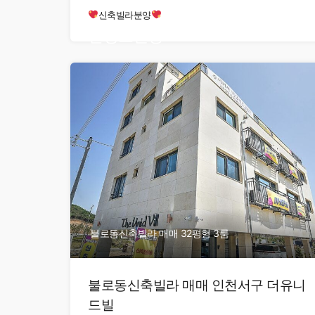
신축빌라분양
현장오픈중
불로동신축빌라 매매 32평형 3룸
불로동신축빌라 매매 인천서구 더유니
드빌