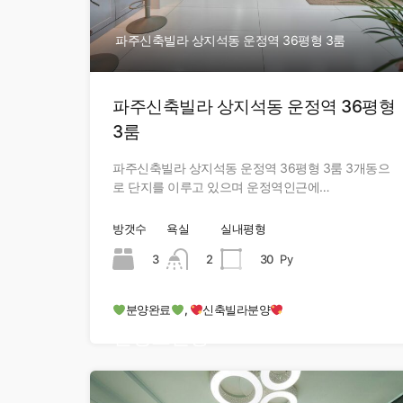
파주신축빌라 상지석동 운정역 36평형 3룸
파주신축빌라 상지석동 운정역 36평형
3룸
파주신축빌라 상지석동 운정역 36평형 3룸 3개동으
로 단지를 이루고 있으며 운정역인근에…
방갯수
욕실
실내평형
3
2
30
Py
분양완료
,
신축빌라분양
현장오픈중