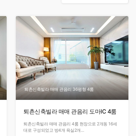
퇴촌신축빌라 매매 관음리 36평형 4룸
퇴촌신축빌라 매매 관음리 도마IC 4룸
퇴촌신축빌라 매매 관음리 4룸 현장으로 2개동 16세
대로 구성되었고 방4개 욕실2개…