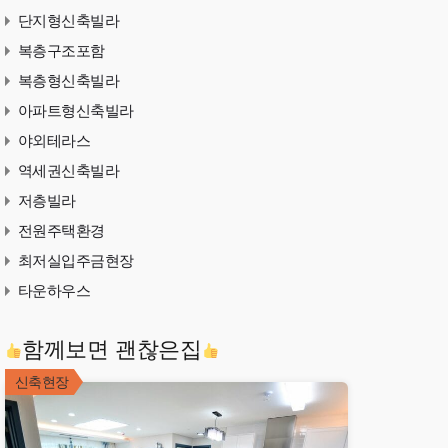
단지형신축빌라
복층구조포함
복층형신축빌라
아파트형신축빌라
야외테라스
역세권신축빌라
저층빌라
전원주택환경
최저실입주금현장
타운하우스
함께보면 괜찮은집
신축현장