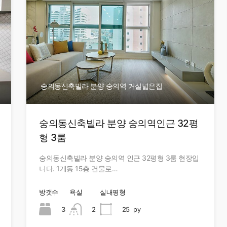
숭의동신축빌라 분양 숭의역 거실넓은집
숭의동신축빌라 분양 숭의역인근 32평
형 3룸
숭의동신축빌라 분양 숭의역 인근 32평형 3룸 현장입
니다. 1개동 15층 건물로…
방갯수
욕실
실내평형
3
2
25
py