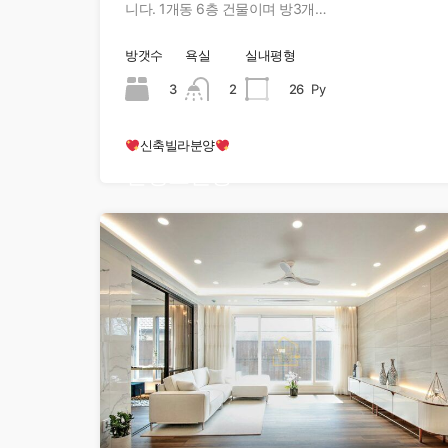
니다. 1개동 6층 건물이며 방3개…
방갯수
욕실
실내평형
3
2
26
Py
신축빌라분양
현장오픈중