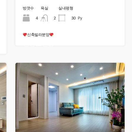
방갯수
욕실
실내평형
4
2
30
Py
신축빌라분양
현장오픈중