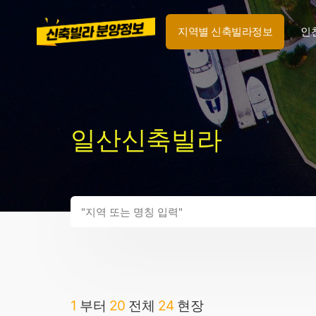
지역별 신축빌라정보
인
일산신축빌라
1
부터
20
전체
24
현장