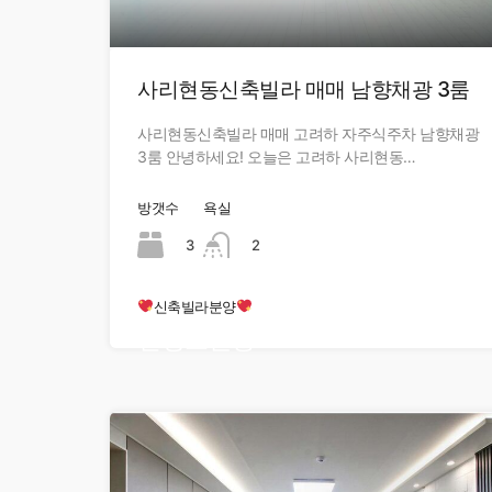
사리현동신축빌라 매매 남향채광 3룸
사리현동신축빌라 매매 고려하 자주식주차 남향채광
3룸 안녕하세요! 오늘은 고려하 사리현동…
방갯수
욕실
3
2
신축빌라분양
현장오픈중