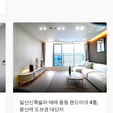
일산신축빌라 매매 풍동 랜드마크 4룸,
풍산역 도보권 대단지