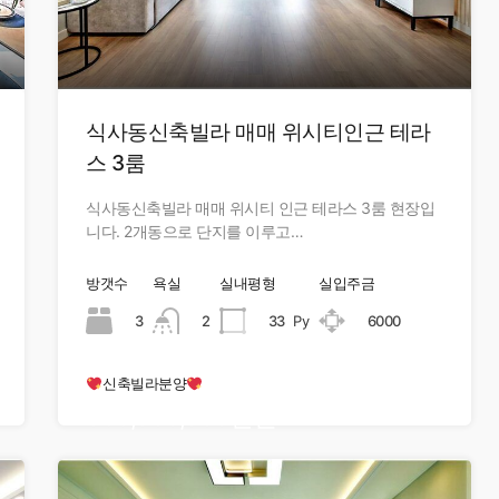
식사동신축빌라 매매 위시티인근 테라
스 3룸
식사동신축빌라 매매 위시티 인근 테라스 3룸 현장입
니다. 2개동으로 단지를 이루고…
방갯수
욕실
실내평형
실입주금
3
2
33
Py
6000
신축빌라분양
389,000,000만원