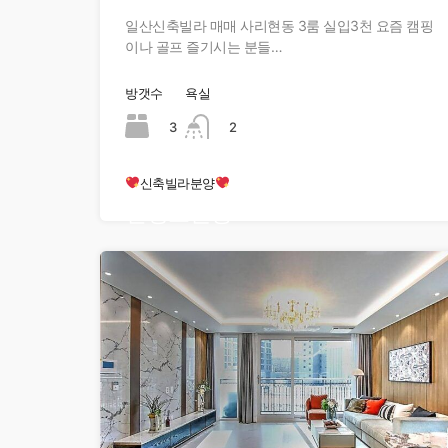
일산신축빌라 매매 사리현동 3룸 실입3천 요즘 캠핑
이나 골프 즐기시는 분들…
방갯수
욕실
3
2
신축빌라분양
현장오픈중