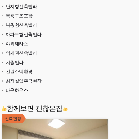
단지형신축빌라
복층구조포함
복층형신축빌라
아파트형신축빌라
야외테라스
역세권신축빌라
저층빌라
전원주택환경
최저실입주금현장
타운하우스
함께보면 괜찮은집
신축현장