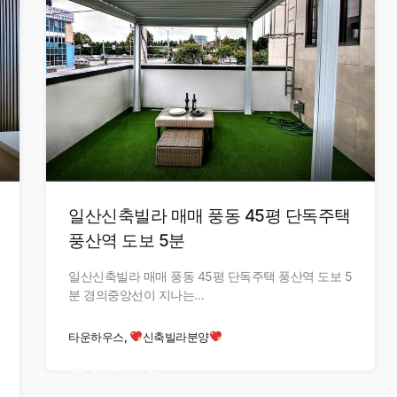
일산신축빌라 매매 풍동 45평 단독주택
풍산역 도보 5분
일산신축빌라 매매 풍동 45평 단독주택 풍산역 도보 5
분 경의중앙선이 지나는…
타운하우스,
신축빌라분양
현장오픈중