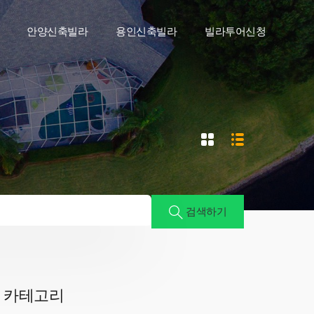
안양신축빌라
용인신축빌라
빌라투어신청
검색하기
카테고리