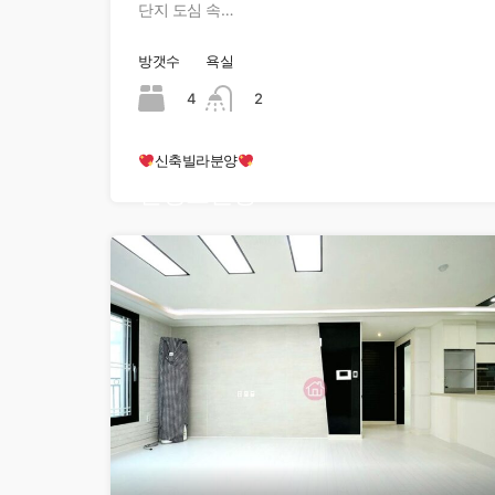
단지 도심 속…
방갯수
욕실
4
2
신축빌라분양
현장오픈중