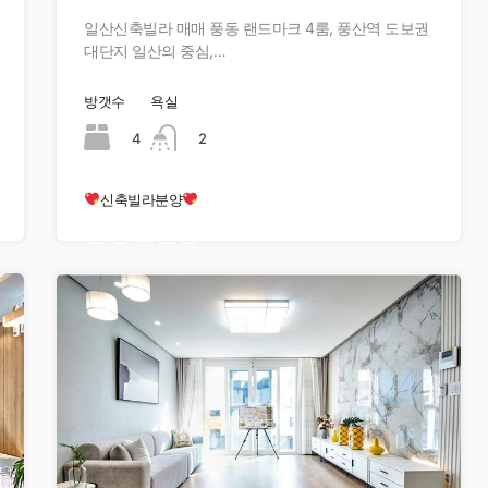
일산신축빌라 매매 풍동 랜드마크 4룸, 풍산역 도보권
대단지 일산의 중심,…
방갯수
욕실
4
2
신축빌라분양
현장오픈중