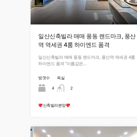
일산신축빌라 매매 풍동 랜드마크, 풍산
역 역세권 4룸 하이엔드 품격
일산신축빌라 매매 풍동 랜드마크, 풍산역 역세권 4룸
하이엔드 품격 “이름값은…
방갯수
욕실
4
2
신축빌라분양
현장오픈중