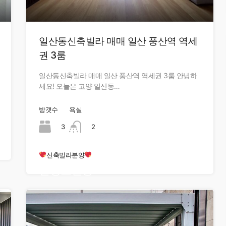
일산동신축빌라 매매 일산 풍산역 역세
권 3룸
일산동신축빌라 매매 일산 풍산역 역세권 3룸 안녕하
세요! 오늘은 고양 일산동…
방갯수
욕실
3
2
신축빌라분양
현장오픈중