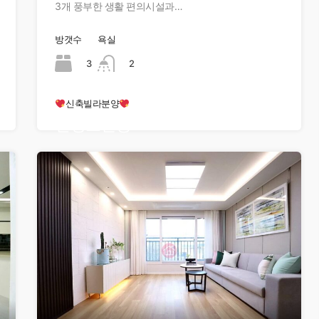
3개 풍부한 생활 편의시설과…
방갯수
욕실
3
2
신축빌라분양
현장오픈중