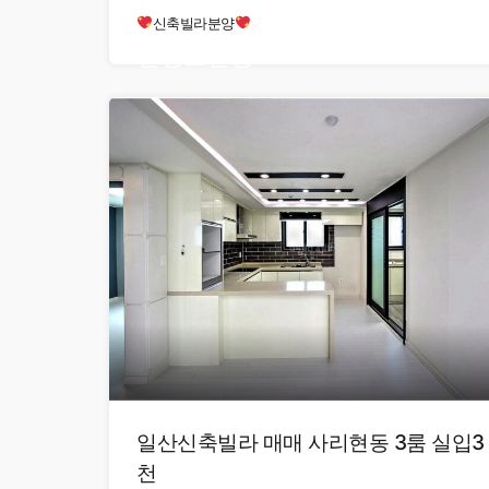
신축빌라분양
현장오픈중
일산신축빌라 매매 사리현동 3룸 실입3
천