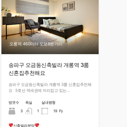
오롱역 460미터 도보8분거리
송파구 오금동신축빌라 개롱역 3룸
신혼집추천해요
송파구 오금동신축빌라 개롱역 3룸 신혼집추천해
요 5호선 역세권에 자리잡고 있는…
방갯수
욕실
실내평형
3
1
19
Py
신축빌라분양