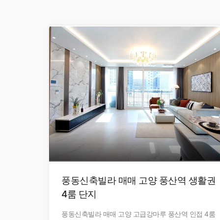
풍동신축빌라 매매 고양 풍산역 생활권
4룸 단지
풍동신축빌라 매매 고양 고급강마루 풍산역 인접 4룸