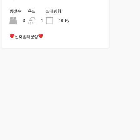
방갯수
욕실
실내평형
3
1
18
Py
신축빌라분양
현장오픈중