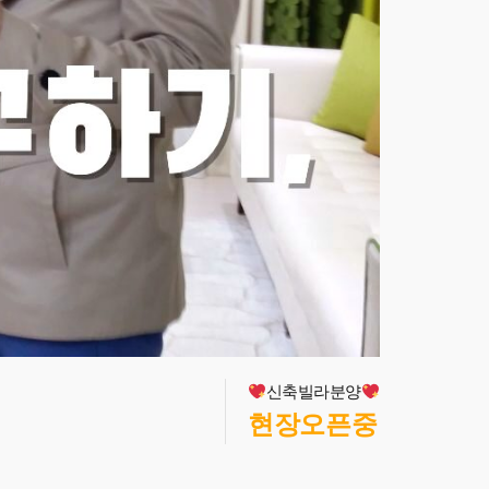
신축빌라분양
현장오픈중