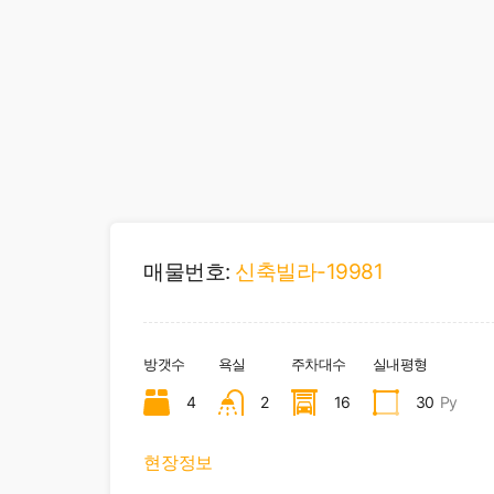
매물번호:
신축빌라-19981
방갯수
욕실
주차대수
실내평형
4
2
16
30
Py
현장정보