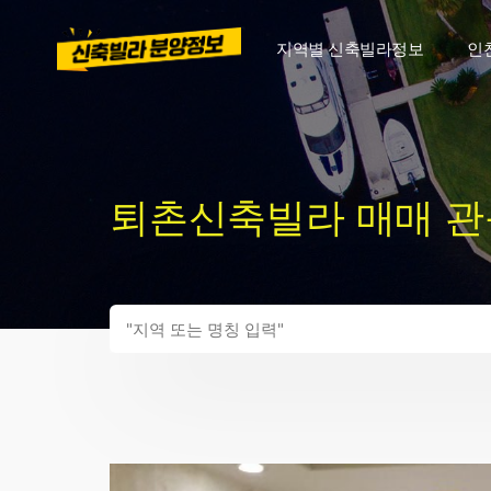
지역별 신축빌라정보
인
퇴촌신축빌라 매매 관음