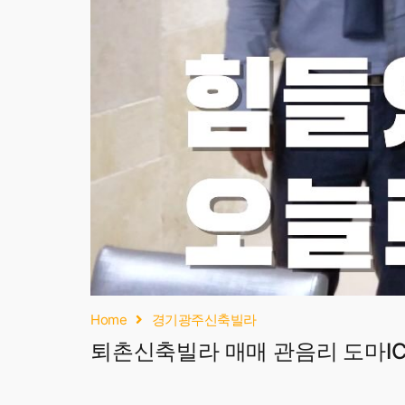
Home
경기광주신축빌라
퇴촌신축빌라 매매 관음리 도마IC