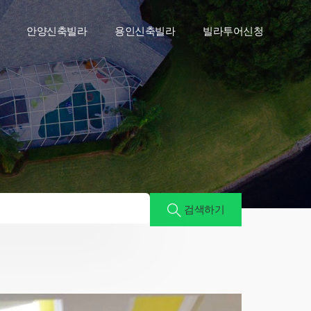
안양신축빌라
용인신축빌라
빌라투어신청
검색하기