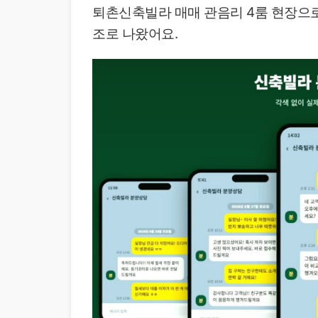
퇴촌신축빌라 매매 관음리 4룸 현장으로
조로 나왔어요.