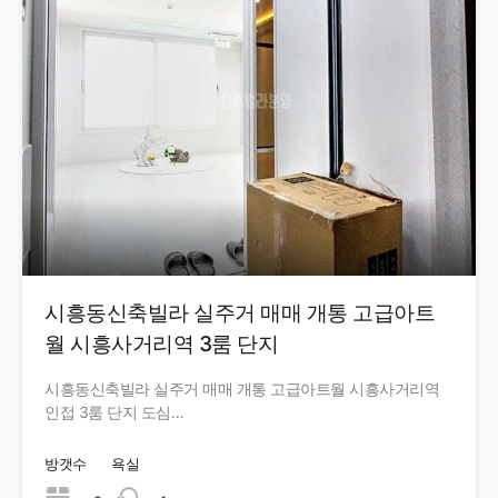
시흥동신축빌라 실주거 매매 개통 고급아트
월 시흥사거리역 3룸 단지
시흥동신축빌라 실주거 매매 개통 고급아트월 시흥사거리역
인접 3룸 단지 도심…
방갯수
욕실