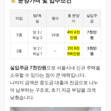
분양가격 및 입주조건
방/욕
총 분양
실입주
타입
평수
실
가
금
방 3 /
4억 4천
7천만
3룸
24평
욕실 2
만원
원
방 2 /
2억 8천
3천만
2룸
–
욕실 1
5백만원
원
실입주금 7천만원
으로 서울시내 신규 주택을
소유할 수 있다는 점이 큰 매력입니다.
나머지 금액은 중도금 대출과 잔금으로 나누
어 납부하는 구조로, 초기 자금 부담을 크게
낮췄습니다.