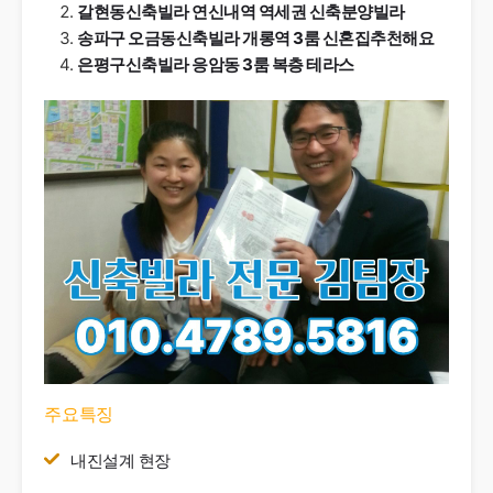
갈현동신축빌라 연신내역 역세권 신축분양빌라
송파구 오금동신축빌라 개롱역 3룸 신혼집추천해요
은평구신축빌라 응암동 3룸 복층 테라스
주요특징
내진설계 현장