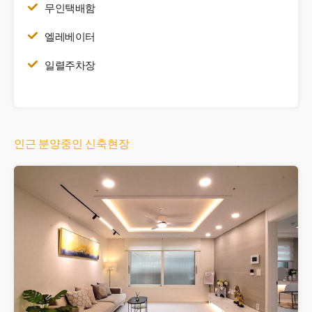
무인택배함
엘레베이터
일렬주차장
인근 분양중인 신축현장