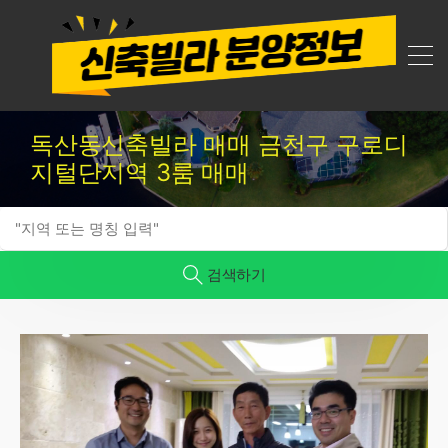
독산동신축빌라 매매 금천구 구로디
지털단지역 3룸 매매
검색하기