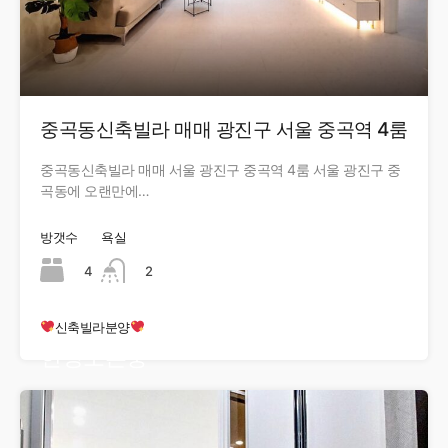
중곡동신축빌라 매매 광진구 서울 중곡역 4룸
중곡동신축빌라 매매 서울 광진구 중곡역 4룸 서울 광진구 중
곡동에 오랜만에…
방갯수
욕실
4
2
신축빌라분양
현장오픈중