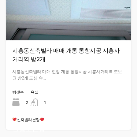
시흥동신축빌라 매매 개통 통창시공 시흥사
거리역 방2개
시흥동신축빌라 매매 현장 개통 통창시공 시흥사거리역 도보
권 방2개 도심 속…
방갯수
욕실
2
1
신축빌라분양
현장오픈중