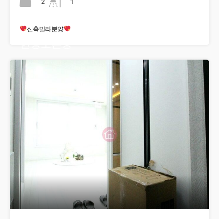
2
1
신축빌라분양
현장오픈중